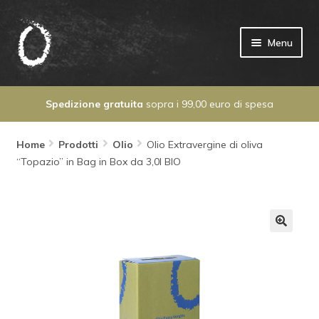
Vai
Vai
Menu
alla
al
navigazione
contenuto
Spedizione gratuita
sopra i 99,00 euro di spesa
HOME
CHI SONO
Home
Prodotti
Olio
Olio Extravergine di oliva
“Topazio” in Bag in Box da 3,0l BIO
I MIEI VINI
I MIEI OLI
CLUB MAZZOLA
CONTATTI