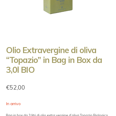
L’AZIENDA
Olio Extravergine di oliva
“Topazio” in Bag in Box da
3,0l BIO
€
52,00
In arrivo
Bag in box da 3 litri di olio extra vergine d’oliva Topazio Biologico.